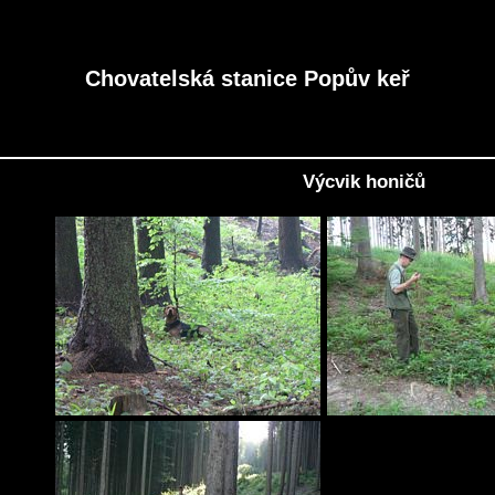
Chovatelská stanice Popův keř
Výcvik honičů