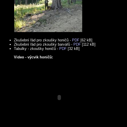
Zkušební řád pro zkoušky honičů -
PDF
[62 kB]
Zkušební řád pro zkoušky barvářů -
PDF
[112 kB]
Tabulky - zkoušky honičů -
PDF
[32 kB]
Video - výcvik honičů: