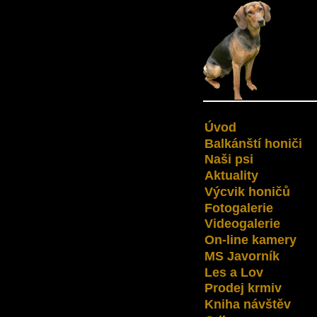
Úvod
Balkánští honiči
Naši psi
Aktuality
Výcvik honičů
Fotogalerie
Videogalerie
On-line kamery
MS Javorník
Les a Lov
Prodej krmiv
Kniha návštěv